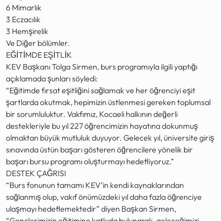
6 Mimarlık
3 Eczacılık
3 Hemşirelik
Ve Diğer bölümler.
EĞİTİMDE EŞİTLİK
KEV Başkanı Tolga Sirmen, burs programıyla ilgili yaptığı
açıklamada şunları söyledi:
“Eğitimde fırsat eşitliğini sağlamak ve her öğrenciyi eşit
şartlarda okutmak, hepimizin üstlenmesi gereken toplumsal
bir sorumluluktur. Vakfımız, Kocaeli halkının değerli
destekleriyle bu yıl 227 öğrencimizin hayatına dokunmuş
olmaktan büyük mutluluk duyuyor. Gelecek yıl, üniversite giriş
sınavında üstün başarı gösteren öğrencilere yönelik bir
başarı bursu programı oluşturmayı hedefliyoruz.”
DESTEK ÇAĞRISI
“Burs fonunun tamamı KEV’in kendi kaynaklarından
sağlanmış olup, vakıf önümüzdeki yıl daha fazla öğrenciye
ulaşmayı hedeflemektedir” diyen Başkan Sirmen,
“Gençlerimizin eğitimine katkıda bulunarak, geleceğimizi